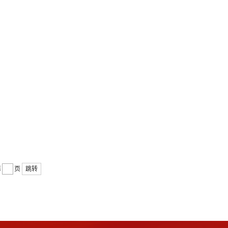
第
页
跳转