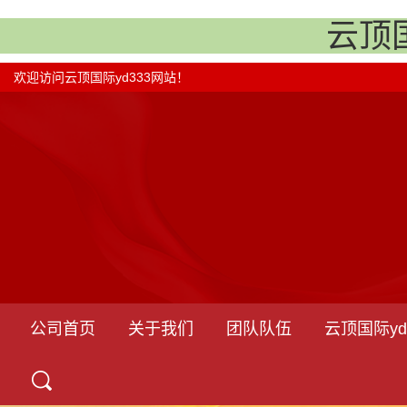
云顶
欢迎访问云顶国际yd333网站！
公司首页
关于我们
团队队伍
云顶国际yd