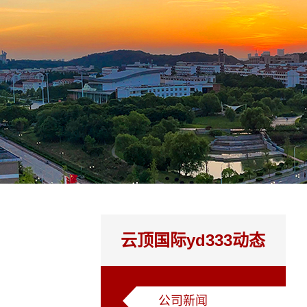
云顶国际yd333动态
公司新闻